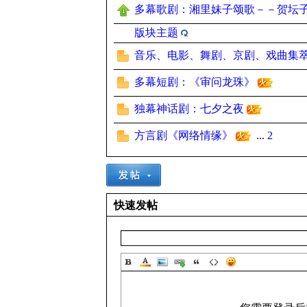
多幕歌剧：湘里妹子颂歌－－贺坛
版块主题
音乐、电影、舞剧、京剧、戏曲集
子
多幕短剧：《审问龙珠》
独幕神话剧：七夕之夜
方言剧《网络情缘》
...
2
学
快速发帖