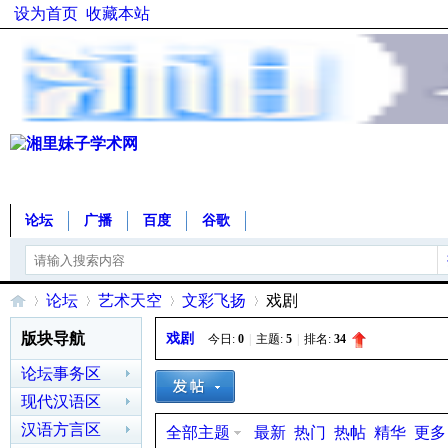
设为首页
收藏本站
论坛
广播
百度
谷歌
论坛
艺术天空
文彩飞扬
戏剧
版块导航
戏剧
今日:
0
|
主题:
5
|
排名:
34
论坛事务区
湘
»
›
›
›
现代汉语区
汉语方言区
全部主题
最新
热门
热帖
精华
更多