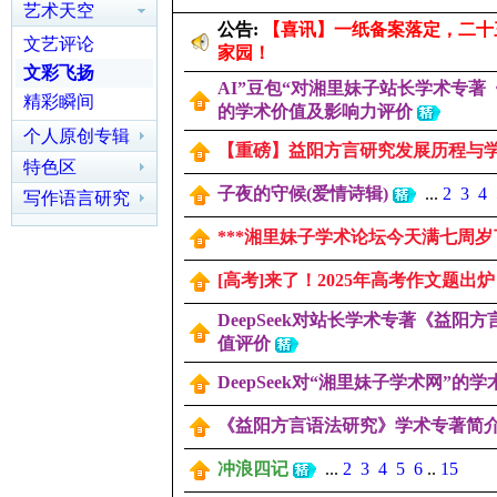
艺术天空
公告:
【喜讯】一纸备案落定，二十
文艺评论
家园！
文彩飞扬
AI”豆包“对湘里妹子站长学术专
精彩瞬间
的学术价值及影响力评价
个人原创专辑
【重磅】益阳方言研究发展历程与
里
区(语言.文学)
特色区
子夜的守候(爱情诗辑)
...
2
3
4
写作语言研究
***湘里妹子学术论坛今天满七周岁了
[高考]来了！2025年高考作文题出炉
DeepSeek对站长学术专著《益阳
值评价
妹
DeepSeek对“湘里妹子学术网”的
《益阳方言语法研究》学术专著简
冲浪四记
...
2
3
4
5
6
..
15