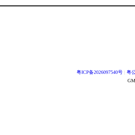
粤ICP备2026097540号
|
粤公
GMT