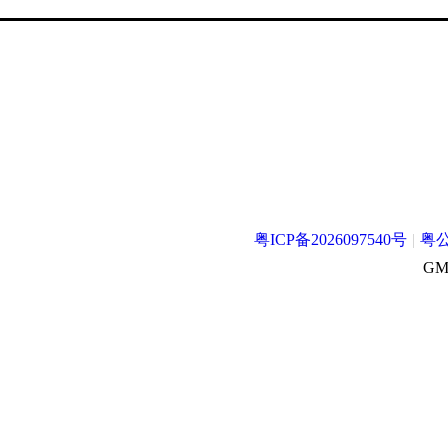
粤ICP备2026097540号
|
粤公
GMT