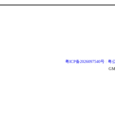
粤ICP备2026097540号
|
粤公
GMT