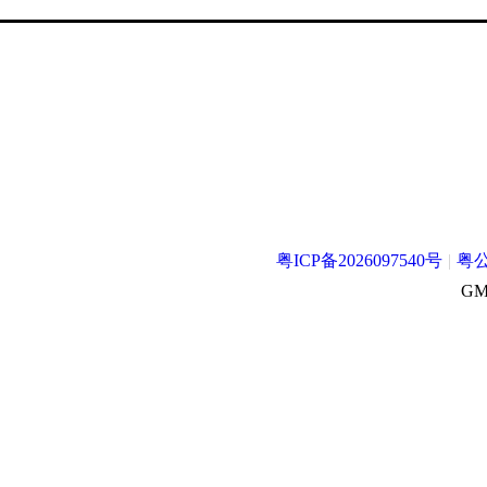
粤ICP备2026097540号
|
粤公
GMT