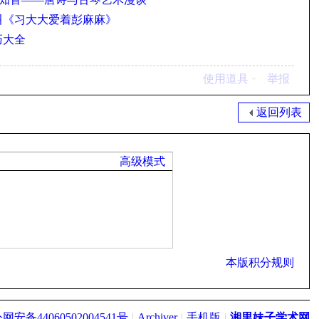
爱叫《习大大爱着彭麻麻》
巧大全
使用道具
举报
返回列表
高级模式
本版积分规则
网安备44060502004541号
|
Archiver
|
手机版
|
湘里妹子学术网