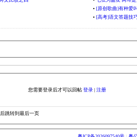
•
[原创歌曲]有种
•
[高考]语文答题技
您需要登录后才可以回帖
登录
|
注册
帖后跳转到最后一页
粤ICP备2026097540号
|
粤公