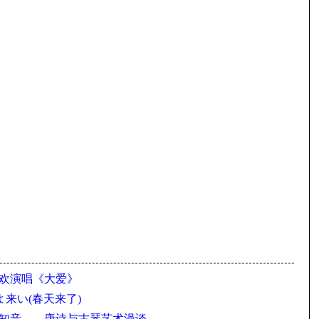
刘欢演唱《大爱》
よ来い(春天来了)
是知音——唐诗与古琴艺术漫谈