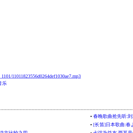
nth_1101/11011823556d0264def1030ae7.mp3
音乐
•
春晚歌曲抢先听:
•
[长笛]日本歌曲:春
诗文比较之四
•
七弦为益友 两耳