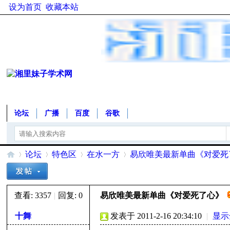
设为首页
收藏本站
论坛
广播
百度
谷歌
论坛
特色区
在水一方
易欣唯美最新单曲《对爱死
查看:
3357
|
回复:
0
易欣唯美最新单曲《对爱死了心》
湘
»
›
›
›
十舞
发表于 2011-2-16 20:34:10
|
显示