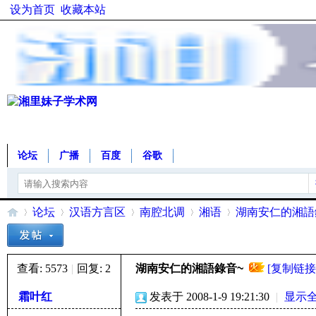
设为首页
收藏本站
论坛
广播
百度
谷歌
论坛
汉语方言区
南腔北调
湘语
湖南安仁的湘語
查看:
5573
|
回复:
2
湖南安仁的湘語錄音~
[复制链接
湘
»
›
›
›
›
霜叶红
发表于 2008-1-9 19:21:30
|
显示