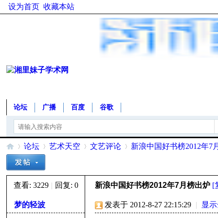
设为首页
收藏本站
论坛
广播
百度
谷歌
论坛
艺术天空
文艺评论
新浪中国好书榜2012年7
查看:
3229
|
回复:
0
新浪中国好书榜2012年7月榜出炉
湘
»
›
›
›
梦的轻波
发表于 2012-8-27 22:15:29
|
显示