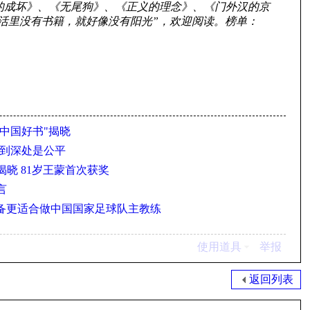
明的成坏》、《无尾狗》、《正义的理念》、《门外汉的京
活里没有书籍，就好像没有阳光”，欢迎阅读。榜单：
14中国好书"揭晓
改到深处是公平
晓 81岁王蒙首次获奖
言
刘备更适合做中国国家足球队主教练
使用道具
举报
返回列表