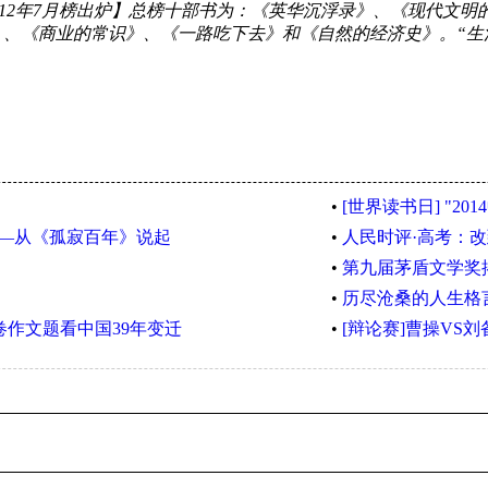
2012年7月榜出炉】总榜十部书为：《英华沉浮录》、《现代文
》、《商业的常识》、《一路吃下去》和《自然的经济史》。“生
•
[世界读书日] "20
—从《孤寂百年》说起
•
人民时评·高考：
•
第九届茅盾文学奖揭
•
历尽沧桑的人生格
全国卷作文题看中国39年变迁
•
[辩论赛]曹操VS