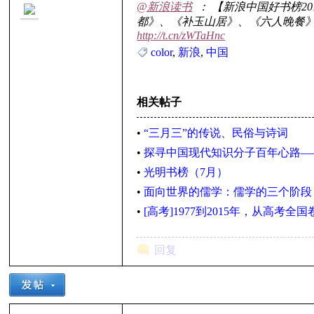
@新浪读书
： 【新浪中国好书榜
都》、《补玉山居》、《六人晚餐
http://t.cn/zWTaHnc
color
,
新浪
,
中国
里
相关帖子
•
“三月三”的传说、民俗与诗词
•
探寻中国现代知识分子百年心路—
•
光明书榜（7月）
•
面向世界的儒学：儒学的三个阶段
•
[高考]1977到2015年，从高考
妹
回复