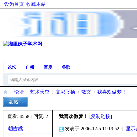
设为首页
收藏本站
论坛
广播
百度
谷歌
论坛
艺术天空
文彩飞扬
散文
我喜欢做梦！
查看:
4558
|
回复:
2
我喜欢做梦！
[复制链接]
湘
»
›
›
›
›
胡吉成
发表于 2006-12-5 11:19:52
|
显示