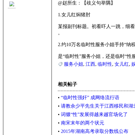
@赵所生：【歧义句举隅】
1.女儿红焖猪肘
某报副刊标题。初看吓人一跳，细看
。
里
2.约10万名临时性服务小姐手持“纳
是“临时性”服务小姐，还是临时“
服务小姐
,
江西
,
临时性
,
女儿红
,
相关帖子
•
“临时性强奸” 成网络流行语
妹
•
请教余少平先生关于江西移民和湖
•
词缀“性”发展得越来越官场化了
•
南宋末年的两个状元
•
2015年湖南高考录取分数线公布