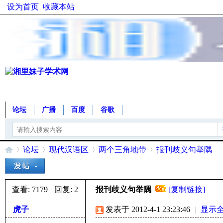
设为首页
收藏本站
论坛
广播
百度
谷歌
论坛
现代汉语区
两个三角地带
报刊歧义句举隅
查看:
7179
|
回复:
2
报刊歧义句举隅
[复制链接]
湘
»
›
›
›
虎子
发表于 2012-4-1 23:23:46
|
显示