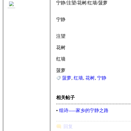
宁静/注望/花树/红墙/菠萝
宁静
注望
里
花树
红墙
菠萝
菠萝
,
红墙
,
花树
,
宁静
相关帖子
妹
•
组诗-----家乡的宁静之路
回复