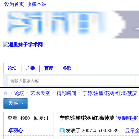
设为首页
收藏本站
论坛
广播
百度
谷歌
论坛
艺术天空
精彩瞬间
宁静/注望/花树/红墙/菠萝
查看:
4980
|
回复:
1
宁静/注望/花树/红墙/菠萝
[复制链接]
湘
»
›
›
›
卓羽心
发表于 2007-4-5 00:36:39
|
显示