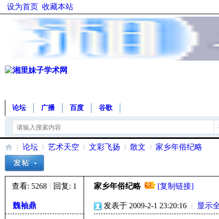
设为首页
收藏本站
论坛
广播
百度
谷歌
论坛
艺术天空
文彩飞扬
散文
家乡年俗纪略
查看:
5268
|
回复:
1
家乡年俗纪略
[复制链接]
湘
»
›
›
›
›
魏袖鼎
发表于 2009-2-1 23:20:16
|
显示