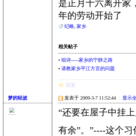
是正月十六离开家
年的劳动开始了
纪略
,
家乡
相关帖子
•
组诗-----家乡的宁静之路
•
请教家乡平江方言的问题
回复
梦的轻波
发表于 2009-3-7 11:52:44
|
显示
“还要在屋子中挂
有余”。”----这