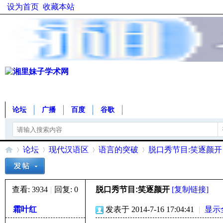
设为首页
收藏本站
论坛
广播
百度
谷歌
论坛
现代汉语区
语言的突破
脱口秀节目:笑逐颜开
查看:
3934
|
回复:
0
脱口秀节目:笑逐颜开
[复制链接]
湘
»
›
›
›
霜叶红
发表于 2014-7-16 17:04:41
|
显示