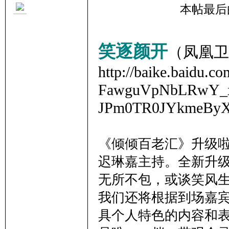
本帖最后由 
笑逐颜开
（凤凰卫
http://baike.baidu.
里
FawguVpNbLRwY_xb
JPm0TR0JYkmeBy
《倾倾百老汇》升级
迟琳嘉主持。全新升
妹
无所不包，或谈笑风
我们还将根据到场嘉
具个人特色的内容和