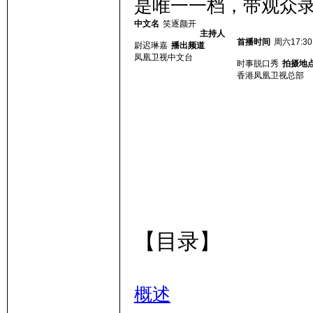
是唯一一档，带观众录
中文名
笑逐颜开
主持人
首播时间
周六17:30
尉迟琳嘉
播出频道
凤凰卫视中文台
子
时事脱口秀
拍摄地
香港凤凰卫视总部
学
【目录】
概述