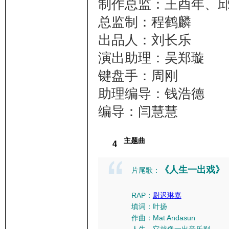
制作总监：王酉年、
总监制：程鹤麟
出品人：刘长乐
演出助理：吴郑璇
键盘手：周刚
助理编导：钱浩德
编导：闫慧慧
主题曲
4
《人生一出戏》
片尾歌：
RAP：
尉迟琳嘉
填词：叶扬
作曲：Mat Andasun