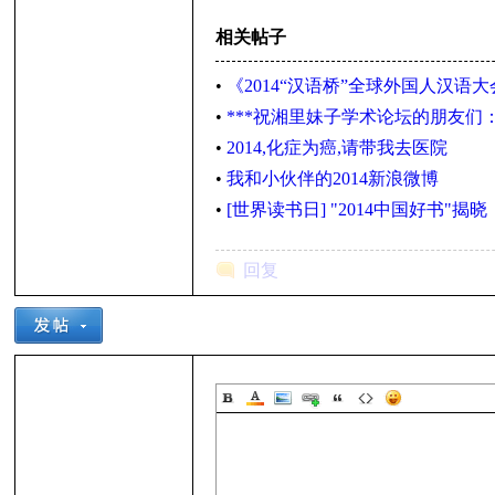
相关帖子
•
《2014“汉语桥”全球外国人汉语
子
•
***祝湘里妹子学术论坛的朋友们：2
•
2014,化症为癌,请带我去医院
•
我和小伙伴的2014新浪微博
•
[世界读书日] "2014中国好书"揭晓
回复
学