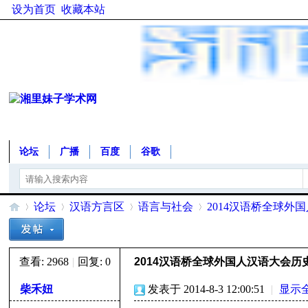
设为首页
收藏本站
论坛
广播
百度
谷歌
论坛
汉语方言区
语言与社会
2014汉语桥全球外
查看:
2968
|
回复:
0
2014汉语桥全球外国人汉语大会历
湘
»
›
›
›
柴禾妞
发表于 2014-8-3 12:00:51
|
显示