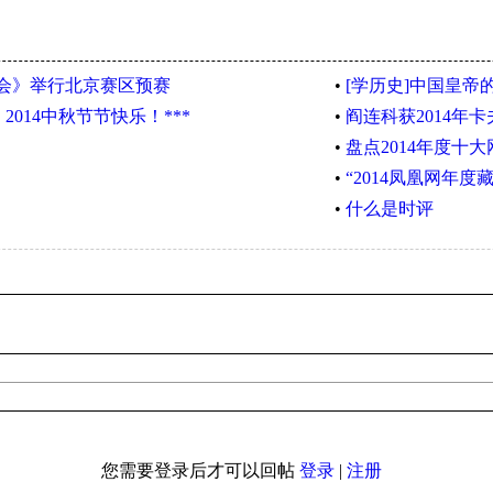
大会》举行北京赛区预赛
•
[学历史]中国皇帝
014中秋节节快乐！***
•
阎连科获2014年
•
盘点2014年度十
•
“2014凤凰网年度
•
什么是时评
您需要登录后才可以回帖
登录
|
注册