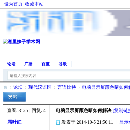
设为首页
收藏本站
论坛
广播
百度
谷歌
论坛
现代汉语区
言语比特
电脑显示屏颜色暗如何
查看:
3125
|
回复:
4
电脑显示屏颜色暗如何解决
[复制链
湘
»
›
›
›
霜叶红
发表于 2014-10-5 21:50:11
|
显示