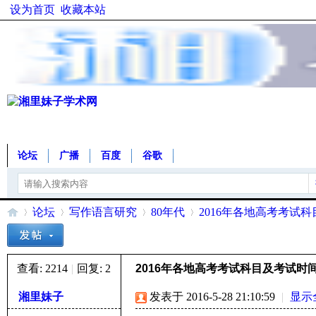
设为首页
收藏本站
论坛
广播
百度
谷歌
论坛
写作语言研究
80年代
2016年各地高考考试
查看:
2214
|
回复:
2
2016年各地高考考试科目及考试时间
湘
»
›
›
›
湘里妹子
发表于 2016-5-28 21:10:59
|
显示