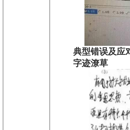
典型错误及应
字迹潦草