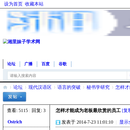
设为首页
收藏本站
论坛
广播
百度
谷歌
论坛
现代汉语区
语言的突破
秘书学研究
怎样才
查看:
5115
|
回复:
3
怎样才能成为老板最欣赏的员工
[复
湘
»
›
›
›
›
Ostrich
发表于 2014-7-23 11:01:10
|
显示