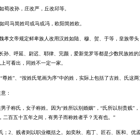
。如荀改孙，庄改严，丘改邱等。
。如司马简姓司或马或冯，欧阳简姓欧。
北魏孝文帝规定鲜卑族人改用汉姓如陆、穆、贺、于等，皇族带头
、长孙、呼延、尉迟、耶律、完颜，爱新觉罗等都是少数民族姓的
以上可看出，同姓不一定一家。
、“尊姓”、“按姓氏笔画为序”中的姓，实际上包括了古姓、氏这
注意：
男子称氏，女子称姓。因为“姓所以别婚姻”，“氏所以别贵贱”，
，二百五十五年之间，有男子而称姓者乎？无有也。”
氏；2、贱者则以职业概括之。如奕秋、庖丁、匠石、医和、优