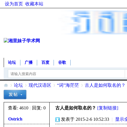
设为首页
收藏本站
论坛
广播
百度
谷歌
论坛
现代汉语区
“词”海茫茫
古人是如何取名的？
查看:
4610
|
回复:
0
古人是如何取名的？
[复制链接]
湘
»
›
›
›
Ostrich
发表于 2015-2-6 10:52:33
|
显示