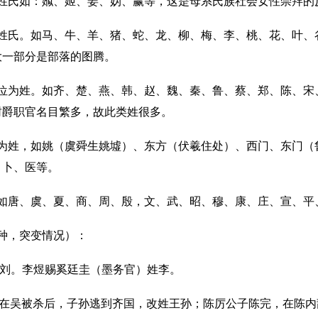
的姓氏如：娰、姬、姜、妫、赢等，这是母系氏族社会女性崇拜的
为姓氏。如马、牛、羊、猪、蛇、龙、柳、梅、李、桃、花、叶、
大一部分是部落的图腾。
爵位为姓。如齐、楚、燕、韩、赵、魏、秦、鲁、蔡、郑、陈、宋
封爵职官名目繁多，故此类姓很多。
业为姓，如姚（虞舜生姚墟）、东方（伏羲住处）、西门、东门（
、卜、医等。
。如唐、虞、夏、商、周、殷，文、武、昭、穆、康、庄、宣、平
种，突变情况）：
姓刘。李煜赐奚廷圭（墨务官）姓李。
胥在吴被杀后，子孙逃到齐国，改姓王孙；陈厉公子陈完，在陈内