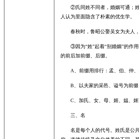
②氏同姓不同者，婚姻可通；姓
人认为里面隐含了朴素的优生学。
春秋时，鲁昭公娶吴女为夫人
③因为“姓”起着“别婚姻”的
的前后加前缀、后缀。
A、前缀用排行：孟、伯、仲
B、以夫家的采邑、谥号为前
C、加氏、女、母、姬、媪、
三、名
名是每个人的代号。姓氏是公