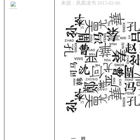
来源：凤凰读书 2015-02-06
里
妹
一、姓