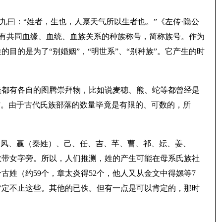
九曰：“姓者，生也，人禀天气所以生者也。”《左传·隐公
代表有共同血缘、血统、血族关系的种族称号，简称族号。作为
目的是为了“别婚姻”，“明世系”、“别种族”。它产生的时
族都有各自的图腾崇拜物，比如说麦穗、熊、蛇等都曾经是
”。由于古代氏族部落的数量毕竟是有限的、可数的，所
、风、赢（秦姓）、己、任、吉、芊、曹、祁、妘、姜、
数带女字旁。所以，人们推测，姓的产生可能在母系氏族社
姓（约59个，章太炎得52个，他人又从金文中得嫘等7
肯定不止这些。其他的已佚。但有一点是可以肯定的，那时