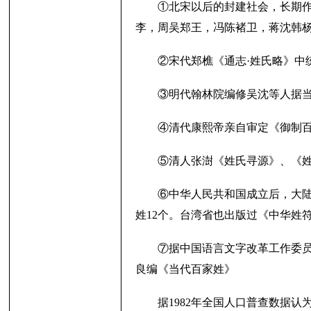
①北宋以后的封建社会，长期作
李，周吴郑王，冯陈褚卫，蒋沈韩杨
术
②宋代郑樵《通志·姓氏略》中统
③明代翰林院编修吴沈等人据当
④清代康熙帝亲自审定《御制百
⑤清人张澍《姓氏寻源》、《姓
网
⑥中华人民共和国成立后，大陆学
姓12个。台湾省也出版过《中华姓
⑦据中国语言文字改革工作委员会
良编《当代百家姓》
据1982年全国人口普查数据