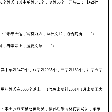
个姓氏（其中单姓342个，复姓60个。开头曰：“赵钱孙
曰：“朱奉天运，富有万方，圣神文武，道合陶唐……”）
昌，冉季宗正，游夏文章……”）
单姓3470个，双字姓2085个，三字姓163个，四字五字
的姓氏在3000个以上。（气象出版社2001年1月出版王大
个姓是：李王张刘陈杨赵黄周吴，徐孙胡朱高林何郭马罗，梁宋