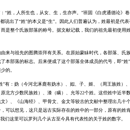
”：“姓，人所生也，从女、生，生亦声。”班固《白虎通德论》卷
这都说出了“姓”的本义是“生”。因此人们普遍认为，姓最初是
而是整个氏族部落的称号。据文献记载，我们的祖先最初使用姓的
。
的由来与祖先的图腾崇拜有关系。在原始蒙眛时代，各部落、氏
了本部落的标志。后来便成了这个部落全体成员的代号，即“姓
很少的。
姓”有：妫（今河北涿鹿有妫水）、姒、子、姬、（周王族姓）
原北方少数民族姓）、漆（瞒）、允等22个姓。这些姓中近半
文》、《山海经》、甲骨文、金文等较古的文献中整理出几十个古
个，可以想见，这只是远古实际存在的姓中的一部分，原有的姓
。我们这里可以罗列几个从古至今具有代表性的关于姓的数字。