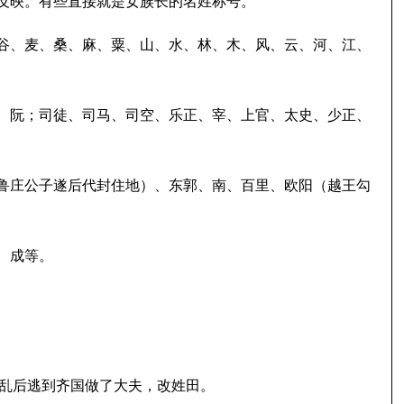
反映。有些直接就是女族长的名姓称号。
谷、麦、桑、麻、粟、山、水、林、木、风、云、河、江、
、阮；司徒、司马、司空、乐正、宰、上官、太史、少正、
鲁庄公子遂后代封住地）、东郭、南、百里、欧阳（越王勾
、成等。
乱后逃到齐国做了大夫，改姓田。