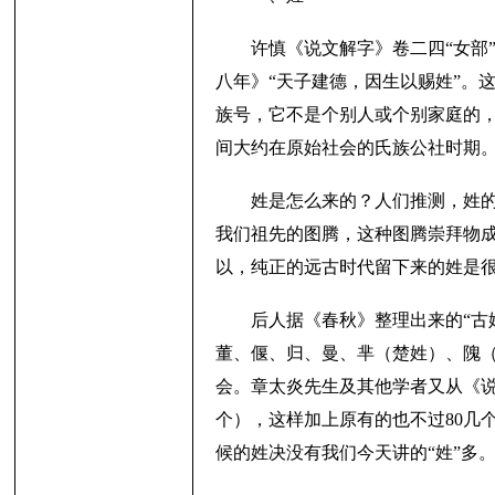
许慎《说文解字》卷二四“女部
八年》“天子建德，因生以赐姓”。
子
族号，它不是个别人或个别家庭的，
间大约在原始社会的氏族公社时期
姓是怎么来的？人们推测，姓
我们祖先的图腾，这种图腾崇拜物成
以，纯正的远古时代留下来的姓是
学
后人据《春秋》整理出来的“古
董、偃、归、曼、芈（楚姓）、隗（
会。章太炎先生及其他学者又从《说
个），这样加上原有的也不过80几
候的姓决没有我们今天讲的“姓”多