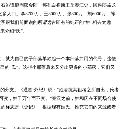
方石姚谭廖周熊金陆，郝孔白崔康王丘秦江史，顾侯郎孟龙
口。李8700万、王8000万、张800万、刘6000万、陈
数字跟我们前面说的所谓远古即有的纯正的“姓”相去太远
来介绍“氏”。
性，就为自己的子部落单独起一个本部落共用的代号，这便
己的“氏”。这些小部落后来又分出更多的小部落，它们又
的分支。《通签·外纪》说：“姓者统其祖考之所自出，氏者
而可变，姓千万年而不变。”秦汉之前，姓和氏在不同场合使
显的标志是《史记》，根据现有姓氏、推究它们的来源或者