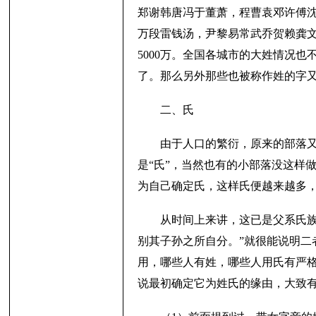
郑谢韩唐冯于董萧，程曹袁邓许傅
万段雷钱汤，尹黎易常武乔贺赖龚文。这
5000万。全国各城市的大姓情况
了。那么另外那些也被称作姓的字又
二、氏
由于人口的繁衍，原来的部落
是“氏”，当然也有的小部落没这样
为自己确定氏，这样氏便越来越多
从时间上来讲，这已是父系氏族
别其子孙之所自分。”就很能说明二
用，哪些人有姓，哪些人用氏有严
说最初确定它为姓氏的缘由，大致