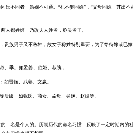
同氏不同者，婚姻不可通。“礼不娶同姓”，“父母同姓，其出不
，两人都姓姬，乃改夫人姓孟，称吴孟子。
作用，贵族男子又不称姓，故女子称姓特别重要，为了给待嫁或已
、叔、季。如孟姜、伯姬、叔隗，
缀：如晋姬、武姜、文赢。
妪等后缀，如张氏、商女、孟母、吴姬、赵媪等。
共的，名是个人的。历朝历代的命名习惯，反映了一定时期内的