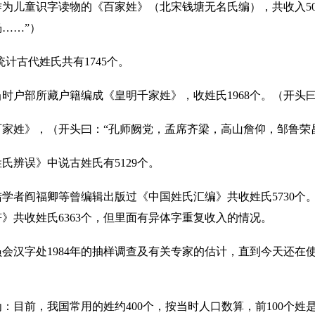
为儿童识字读物的《百家姓》（北宋钱塘无名氏编），共收入502
……”）
计古代姓氏共有1745个。
时户部所藏户籍编成《皇明千家姓》，收姓氏1968个。（开头
家姓》，（开头曰：“孔师阙党，孟席齐梁，高山詹仰，邹鲁荣
氏辨误》中说古姓氏有5129个。
者阎福卿等曾编辑出版过《中国姓氏汇编》共收姓氏5730个。其中
符》共收姓氏6363个，但里面有异体字重复收入的情况。
汉字处1984年的抽样调查及有关专家的估计，直到今天还在使用
认为：目前，我国常用的姓约400个，按当时人口数算，前100