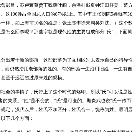
沈曾彭吕，苏卢蒋蔡贾丁魏薛叶阎，余潘杜戴夏钟汪田任姜，范
100姓占全国总人口的87%以上。其中李王张刘陈5姓就有3亿多人
也不一样，如上海前10名的姓是：张王陈李徐朱周吴刘沈。）这个
是怎么回事呢？那些字就是现代姓的主要组成部分“氏”，下面就
又分出若干新的部落，这些部落为了互相区别以表示自己的特异
做，而仍然沿用老部落的姓的。有的部落一边沿用旧姓，一边有自
，甚至于远远超过原来姓的规模。
社会的事情了，氏带上了这个时代的烙印。所以“氏”可以说是姓
者的关系。“姓”是不变的，“氏“是可变的。顾炎武也说“氏一传
格规定，汉代以后，姓氏不加区分，姓氏合一，统称为姓。最明
有以下几个方面：