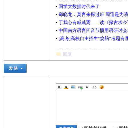
•
国学大数据时代来了
•
郑晓龙：莫言来探过班 周迅是为
•
于我心有戚戚焉——读《探古求今
子
•
中国南方语言四音节惯用语研讨会
•
[高考]高校自主招生"烧脑"考题有
回复
学