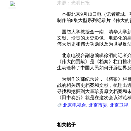
来源：光明日报
本报北京9月10日电（记者董城、
制作的8集大型系列纪录片《伟大
国防大学教授金一南、清华大学新
文献、珍贵的历史影像、电影化的
里
伟大历史和伟大功勋以及为世界反
北京电视台副总编辑徐滔向记者介
《伟大的贡献》是《档案》栏目推出
生动诠释了中国人民如何开辟世界
为制作这部纪录片，《档案》栏目
战的相关历史档案和文献，梳理出近
寻找和挖掘到大量珍贵原文档案和未
《田中奏折》就是在这次会议讨论
妹
北京电视台
,
北京市委
,
北京卫视
,
相关帖子