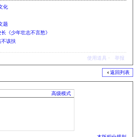
文化
文题
副校长《少年壮志不言愁》
该不该扶
使用道具
举报
返回列表
高级模式
本版积分规则