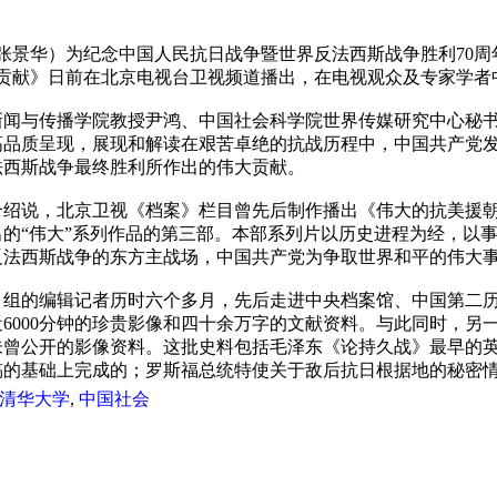
张景华）为纪念中国人民抗日战争暨世界反法西斯战争胜利70
的贡献》日前在北京电视台卫视频道播出，在电视观众及专家学者
闻与传播学院教授尹鸿、中国社会科学院世界传媒研究中心秘书
高品质呈现，展现和解读在艰苦卓绝的抗战历程中，中国共产党
法西斯战争最终胜利所作出的伟大贡献。
绍说，北京卫视《档案》栏目曾先后制作播出《伟大的抗美援朝
的“伟大”系列作品的第三部。本部系列片以历史进程为经，以
反法西斯战争的东方主战场，中国共产党为争取世界和平的伟大
组的编辑记者历时六个多月，先后走进中央档案馆、中国第二历
6000分钟的珍贵影像和四十余万字的文献资料。与此同时，另
曾公开的影像资料。这批史料包括毛泽东《论持久战》最早的英
稿的基础上完成的；罗斯福总统特使关于敌后抗日根据地的秘密
清华大学
,
中国社会