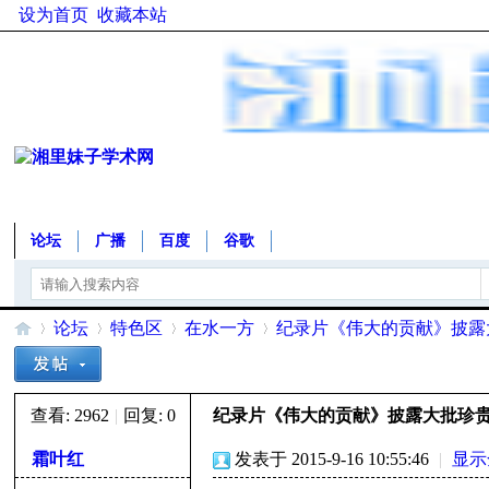
设为首页
收藏本站
论坛
广播
百度
谷歌
论坛
特色区
在水一方
纪录片《伟大的贡献》披露
查看:
2962
|
回复:
0
纪录片《伟大的贡献》披露大批珍
湘
»
›
›
›
霜叶红
发表于 2015-9-16 10:55:46
|
显示