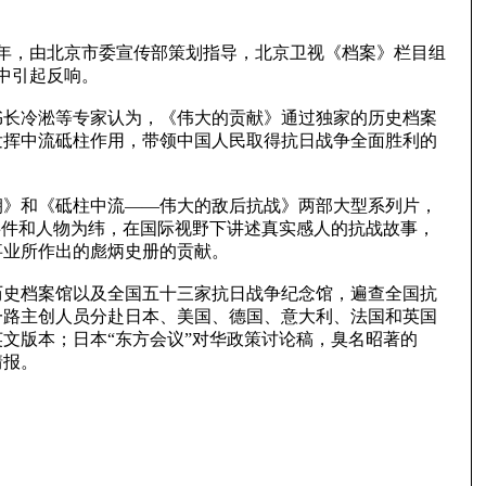
周年，由北京市委宣传部策划指导，北京卫视《档案》栏目组
中引起反响。
长冷淞等专家认为，《伟大的贡献》通过独家的历史档案
发挥中流砥柱作用，带领中国人民取得抗日战争全面胜利的
》和《砥柱中流——伟大的敌后抗战》两部大型系列片，
事件和人物为纬，在国际视野下讲述真实感人的抗战故事，
事业所作出的彪炳史册的贡献。
史档案馆以及全国五十三家抗日战争纪念馆，遍查全国抗
一路主创人员分赴日本、美国、德国、意大利、法国和英国
文版本；日本“东方会议”对华政策讨论稿，臭名昭著的
情报。