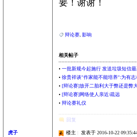
要！谢谢！
辩论赛
,
影响
相关帖子
•
一批新规今起施行 发送垃圾短信最
•
徐贵祥谈"作家能不能培养":为有
•
[辩论赛]放开二胎利大于弊还是弊
•
[辩论赛]网络使人亲近/疏远
•
辩论赛礼仪
回复
虎子
楼主
|
发表于 2016-10-22 09:35:4