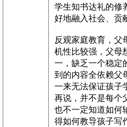
学生知书达礼的修
好地融入社会、贡
反观家庭教育，父
机性比较强，父母
一，缺乏一个稳定
到的内容全依赖父
一来无法保证孩子
再说，并不是每个
也不一定知道如何
得如何教导孩子写