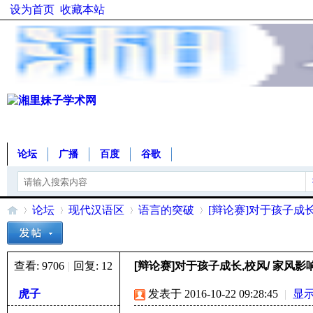
设为首页
收藏本站
论坛
广播
百度
谷歌
论坛
现代汉语区
语言的突破
[辩论赛]对于孩子成长
查看:
9706
|
回复:
12
[辩论赛]对于孩子成长,校风/ 家风影
湘
»
›
›
›
虎子
发表于 2016-10-22 09:28:45
|
显