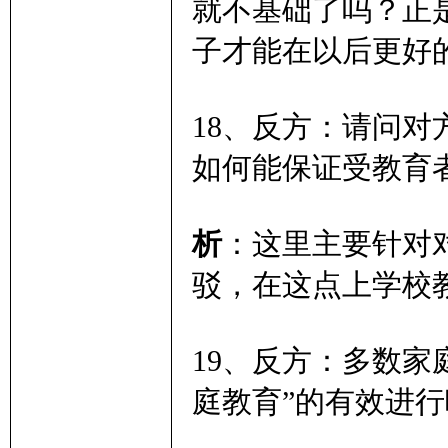
就不基础了吗？正
子才能在以后更好
18、反方：请问
如何能保证受教育
析
：这里主要针对
驳，在这点上学校
19、反方：多数家
庭教育”的有效进行