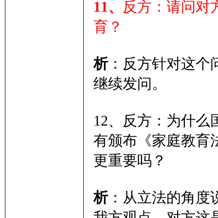
11、
反方：请问对
育？
析
：反方针对这个
继续发问。
12、反方：为什
有颁布《家庭教育
更重要吗？
析
：从立法的角度
我方观点。对方这