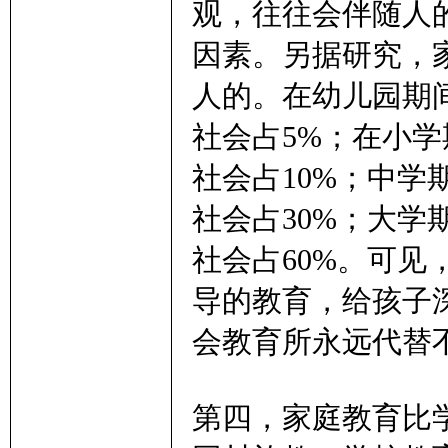
观，往往会伴随人
因素。另据研究，
人的。在幼儿园期间
社会占5%；在小学
社会占10%；中学
社会占30%；大学
社会占60%。可
导的教育，给孩子
会教育所永远代
第四，家庭教育比