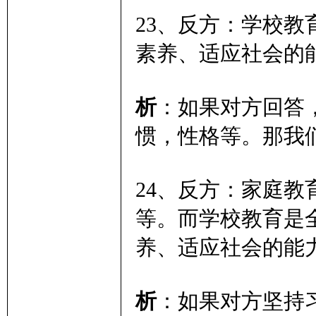
23、反方：学校
素养、适应社会的
析
：如果对方回答
惯，性格等。那我
24、反方：家庭
等。而学校教育是
养、适应社会的能
析
：如果对方坚持