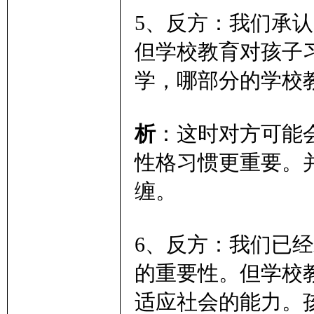
5、反方：我们承
但学校教育对孩子
学，哪部分的学校
析
：这时对方可能
性格习惯更重要。
缠。
6、反方：我们已
的重要性。但学校
适应社会的能力。