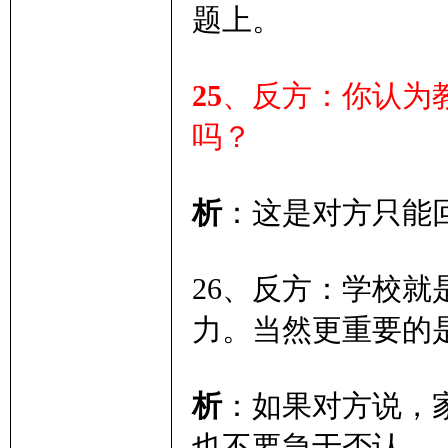
题上。
25
、反方：你认为
吗？
析
：这是对方只能
26、反方：学校
力。当然更重要的
析
：如果对方说，
也不要急于否认。