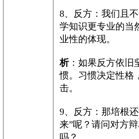
8、反方：我们且
学知识更专业的当
业性的体现。
析
：如果反方依旧
惯。习惯决定性格
击。
9、反方：那培根
来”呢？请问对方
吗？