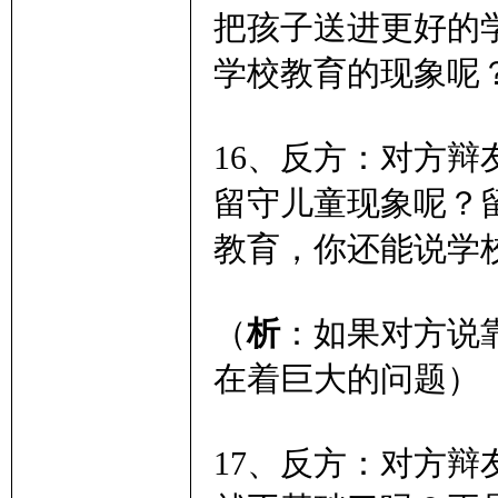
把孩子送进更好的
学校教育的现象呢
16、反方：对方
留守儿童现象呢？
教育，你还能说学
（
析
：如果对方说
在着巨大的问题）
17、反方：对方