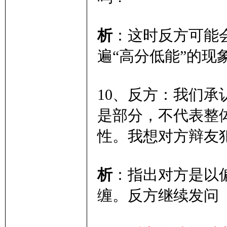
析
：这时反方可能
遍“高分低能”的现
10、反方：我们
是部分，不代表整
性。我想对方辩友
析
：指出对方是以
缠。反方继续发问