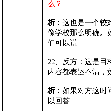
么？
析
：这也是一个较
像学校那么明确。
们可以说
22、反方：这是
内容都表述不清，
析
：如果对方这时
以回答